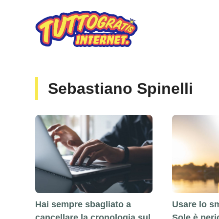
Vai
al
contenuto
Sebastiano Spinelli
Usare lo s
Hai sempre sbagliato a
Sole è peri
cancellare la cronologia sul