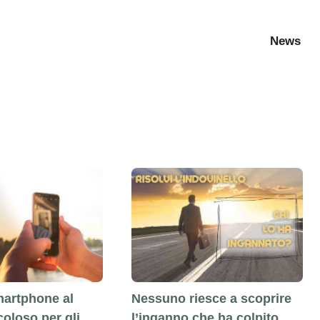
News
martphone al
Nessuno riesce a scoprire
coloso per gli
l’inganno che ha colpito