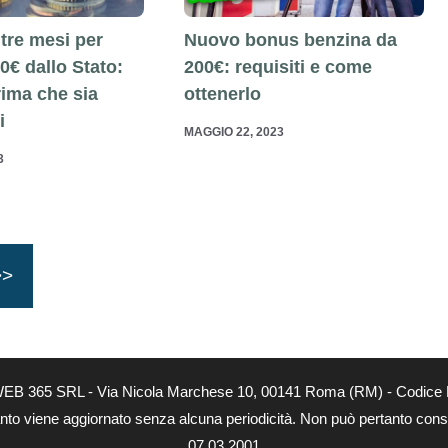
tre mesi per
Nuovo bonus benzina da
0€ dallo Stato:
200€: requisiti e come
prima che sia
ottenerlo
i
MAGGIO 22, 2023
3
>>
à di WEB 365 SRL - Via Nicola Marchese 10, 00141 Roma (RM) - Codice 
quanto viene aggiornato senza alcuna periodicità. Non può pertanto consi
07.03.2001