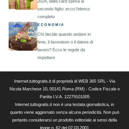
2024, dalla card spesa al
secondo figlio: ecco l’elenco
completo
ECONOMIA
Chi decide quando andare in
ferie, il lavoratore o il datore di
lavoro? Ecco le regole da
rispettare
Internet.tuttogratis.it di proprietà di WEB 365 SRL - Via
Nicola Marchese 10, 00141 Roma (RM) - Codice Fiscale e
Partita I.V.A. 12279101005
Internet.tuttogratis.it non è una testata giornalistica, in
quanto viene aggiornato senza alcuna periodicità. Non può
pertanto considerarsi un prodotto editoriale ai sensi della
legge n. 62 del 07.03.2001