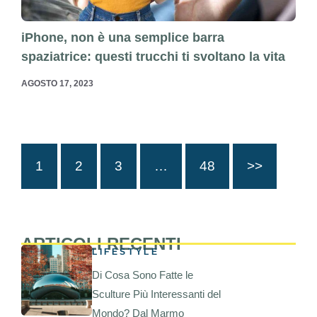
iPhone, non è una semplice barra
spaziatrice: questi trucchi ti svoltano la vita
AGOSTO 17, 2023
1
2
3
…
48
>>
ARTICOLI RECENTI
LIFESTYLE
Di Cosa Sono Fatte le
Sculture Più Interessanti del
Mondo? Dal Marmo