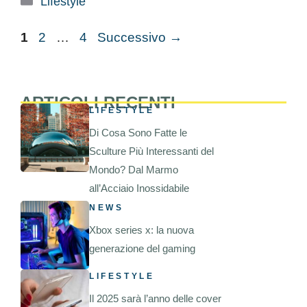
Lifestyle
Pagina
Pagina
Pagina
1
2
…
4
Successivo
→
ARTICOLI RECENTI
LIFESTYLE
Di Cosa Sono Fatte le
Sculture Più Interessanti del
Mondo? Dal Marmo
all’Acciaio Inossidabile
NEWS
Xbox series x: la nuova
generazione del gaming
LIFESTYLE
Il 2025 sarà l’anno delle cover