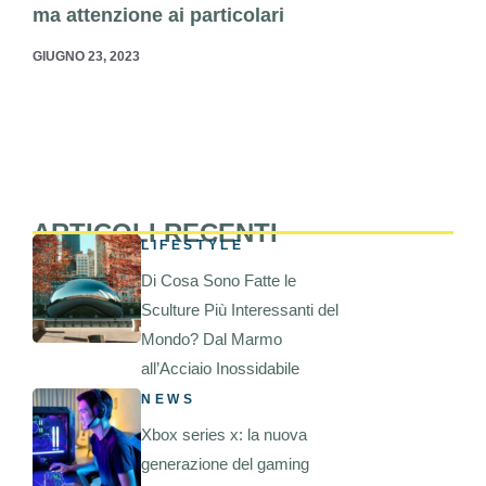
ma attenzione ai particolari
GIUGNO 23, 2023
ARTICOLI RECENTI
LIFESTYLE
Di Cosa Sono Fatte le
Sculture Più Interessanti del
Mondo? Dal Marmo
all’Acciaio Inossidabile
NEWS
Xbox series x: la nuova
generazione del gaming