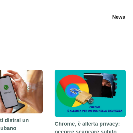
News
i distrai un
Chrome, è allerta privacy:
 rubano
occorre scaricare subito