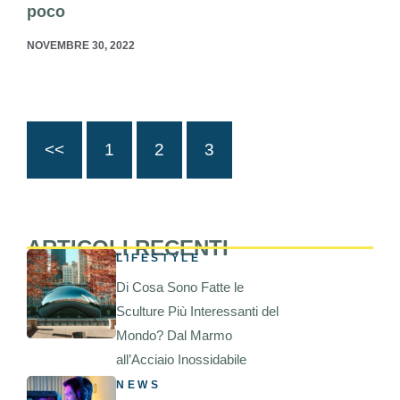
poco
NOVEMBRE 30, 2022
<<
1
2
3
ARTICOLI RECENTI
LIFESTYLE
Di Cosa Sono Fatte le
Sculture Più Interessanti del
Mondo? Dal Marmo
all’Acciaio Inossidabile
NEWS