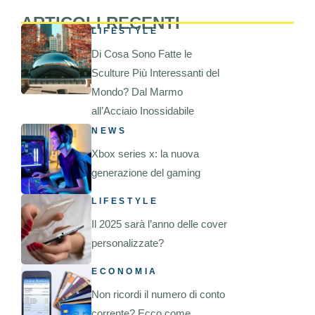
ARTICOLI RECENTI
LIFESTYLE
Di Cosa Sono Fatte le
Sculture Più Interessanti del
Mondo? Dal Marmo
all’Acciaio Inossidabile
NEWS
Xbox series x: la nuova
generazione del gaming
LIFESTYLE
Il 2025 sarà l’anno delle cover
personalizzate?
ECONOMIA
Non ricordi il numero di conto
corrente? Ecco come