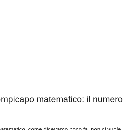
rompicapo matematico: il numero
matematico, come dicevamo poco fa, non ci vuole