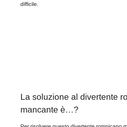
difficile.
La soluzione al divertente 
mancante è…?
Per risolvere questo divertente rompicapo 