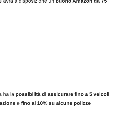
te avrà a disposizione un
buono Amazon da 75
a ha la
possibilità di assicurare fino a 5 veicoli
razione
e
fino al 10% su alcune polizze