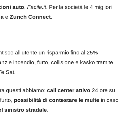
ioni auto
,
Facile.it
. Per la società le 4 migliori
ma
e
Zurich Connect
.
tisce all’utente un risparmio fino al 25%
anzie incendio, furto, collisione e kasko tramite
Te Sat.
 tra questi abbiamo:
call center attivo
24 ore su
furto,
possibilità di contestare le multe
in caso
l sinistro stradale
.