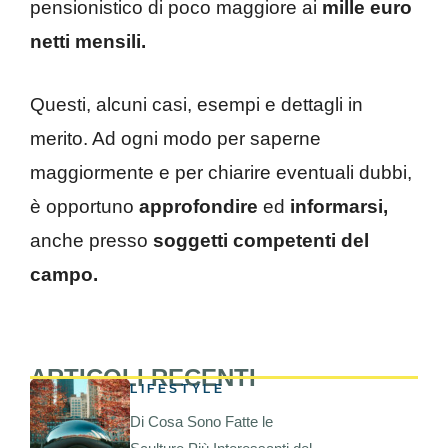
pensionistico di poco maggiore ai
mille euro
netti mensili.
Questi, alcuni casi, esempi e dettagli in
merito. Ad ogni modo per saperne
maggiormente e per chiarire eventuali dubbi,
è opportuno
approfondire
ed
informarsi,
anche presso
soggetti competenti del
campo.
ARTICOLI RECENTI
LIFESTYLE
Di Cosa Sono Fatte le