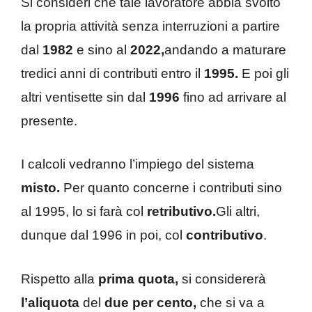
Si consideri che tale lavoratore abbia svolto
la propria attività senza interruzioni a partire
dal
1982
e sino al
2022,
andando a maturare
tredici anni di contributi entro il
1995.
E poi gli
altri ventisette sin dal
1996
fino ad arrivare al
presente.
I calcoli vedranno l’impiego del sistema
misto.
Per quanto concerne i contributi sino
al 1995, lo si farà col
retributivo.
Gli altri,
dunque dal 1996 in poi, col
contributivo
.
Rispetto alla
prima quota,
si considererà
l’aliquota
del
due per cento,
che si va a