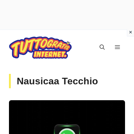
Vai
al
Menu
contenuto
Nausicaa Tecchio