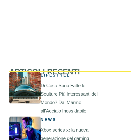
ARTICOLI RECENTI
LIFESTYLE
Di Cosa Sono Fatte le
Sculture Più Interessanti del
Mondo? Dal Marmo
all’Acciaio Inossidabile
NEWS
Xbox series x: la nuova
generazione del gaming