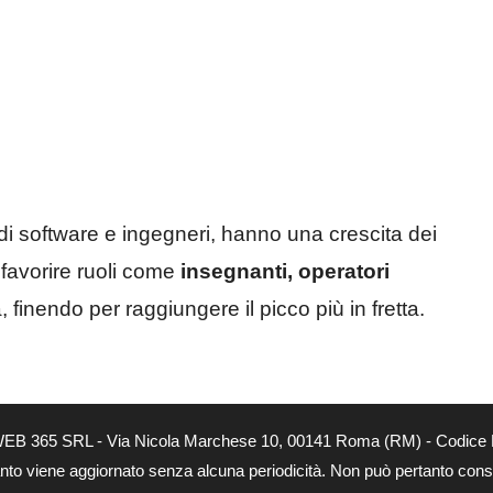
i di software e ingegneri, hanno una crescita dei
favorire ruoli come
insegnanti, operatori
, finendo per raggiungere il picco più in fretta.
à di WEB 365 SRL - Via Nicola Marchese 10, 00141 Roma (RM) - Codice 
quanto viene aggiornato senza alcuna periodicità. Non può pertanto consi