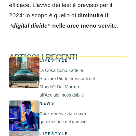
efficace. L’avvio dei test è previsto per il
2024: lo scopo è quello di
diminuire il
“digital divide”
nelle aree meno servit
e.
ARTICOLI RECENTI
LIFESTYLE
Di Cosa Sono Fatte le
Sculture Più Interessanti del
Mondo? Dal Marmo
all’Acciaio Inossidabile
NEWS
Xbox series x: la nuova
generazione del gaming
LIFESTYLE