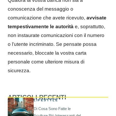
Qualora la vostra banca non sia a
conoscenza del messaggio o
comunicazione che avete ricevuto,
avvisate
tempestivamente le autorità
e, soprattutto,
non instaurate comunicazioni con il numero
o l’utente incriminato. Se pensate possa
necessario, bloccate la vostra carta
personale come ulteriore misura di
sicurezza.
ARTICOLI RECENTI
LIFESTYLE
Di Cosa Sono Fatte le
Sculture Più Interessanti del