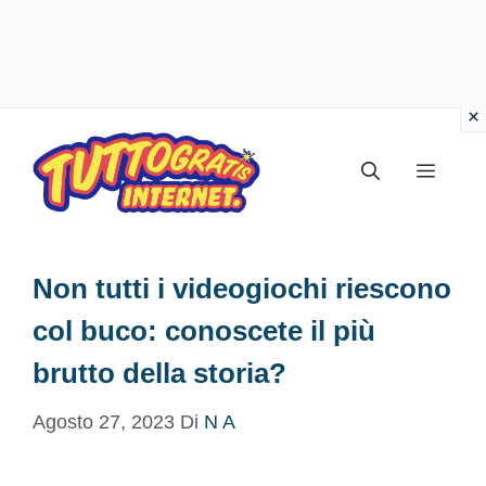
Vai
al
Menu
contenuto
Non tutti i videogiochi riescono
col buco: conoscete il più
brutto della storia?
Agosto 27, 2023
Di
N A