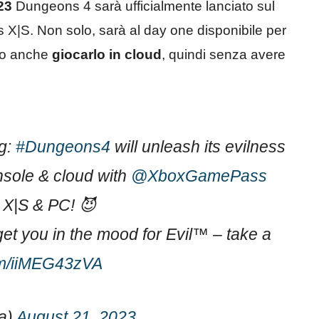
23
Dungeons 4 sarà ufficialmente lanciato sul
 X|S. Non solo, sarà al day one disponibile per
nno anche
giocarlo in cloud
, quindi senza avere
ng:
#Dungeons4
will unleash its evilness
sole & cloud with
@XboxGamePass
 X|S & PC! 😈
get you in the mood for Evil™ – take a
com/iiMEG43zVA
a)
August 21, 2023