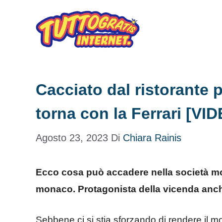
Vai
al
contenuto
Cacciato dal ristorante 
torna con la Ferrari [VI
Agosto 23, 2023
Di
Chiara Rainis
Ecco cosa può accadere nella società mod
monaco. Protagonista della vicenda anch
Sebbene ci si stia sforzando di rendere il 