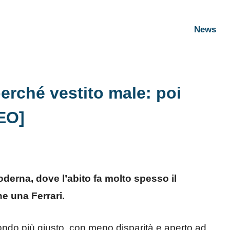
News
perché vestito male: poi
DEO]
erna, dove l’abito fa molto spesso il
e una Ferrari.
mondo più giusto, con meno disparità e aperto ad