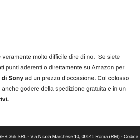
eramente molto difficile dire di no. Se siete
anti punti aderenti o direttamente su Amazon per
 di Sony
ad un prezzo d’occasione. Col colosso
 anche godere della spedizione gratuita e in un
vi.
à di WEB 365 SRL - Via Nicola Marchese 10, 00141 Roma (RM) - Codice 