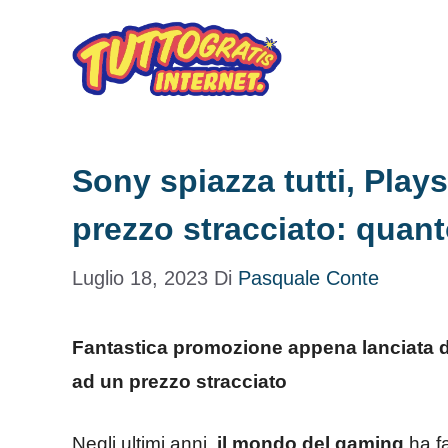
Vai
al
contenuto
Sony spiazza tutti, Play
prezzo stracciato: quant
Luglio 18, 2023
Di
Pasquale Conte
Fantastica promozione appena lanciata da
ad un prezzo stracciato
Negli ultimi anni,
il mondo del gaming
ha fa