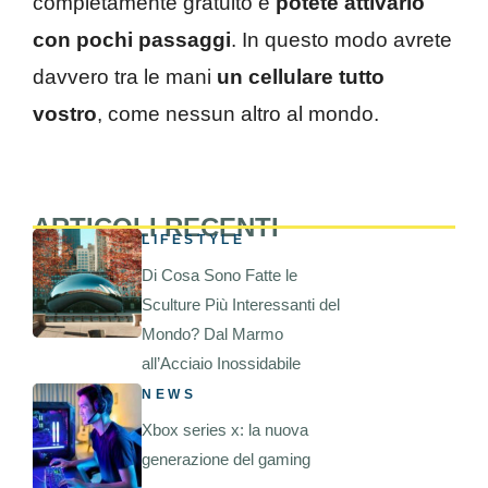
completamente gratuito e
potete attivarlo
con pochi passaggi
. In questo modo avrete
davvero tra le mani
un cellulare tutto
vostro
, come nessun altro al mondo.
ARTICOLI RECENTI
LIFESTYLE
Di Cosa Sono Fatte le
Sculture Più Interessanti del
Mondo? Dal Marmo
all’Acciaio Inossidabile
NEWS
Xbox series x: la nuova
generazione del gaming