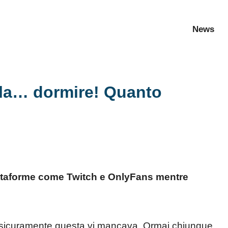
News
rla… dormire! Quanto
attaforme come Twitch e OnlyFans mentre
e, sicuramente questa vi mancava. Ormai chiunque