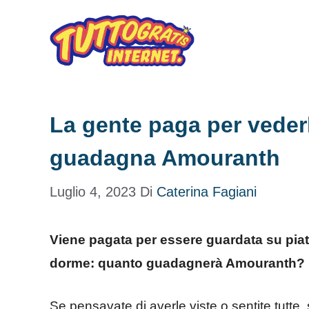
Vai
al
contenuto
La gente paga per vede
guadagna Amouranth
Luglio 4, 2023
Di
Caterina Fagiani
Viene pagata per essere guardata su pi
dorme: quanto guadagnerà Amouranth?
Se pensavate di averle viste o sentite tutt