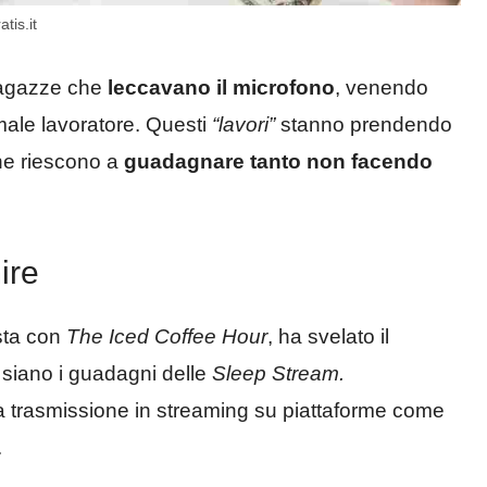
tis.it
 ragazze che
leccavano il microfono
, venendo
male lavoratore. Questi
“lavori”
stanno prendendo
che riescono a
guadagnare tanto
non facendo
ire
ista con
The Iced Coffee Hour
, ha svelato il
 siano i guadagni delle
Sleep Stream.
a trasmissione in streaming su piattaforme come
.