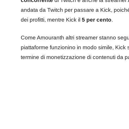
concorrente
di Twitch e anche la streamer 
andata da Twitch per passare a Kick, poiché
dei profitti, mentre Kick il
5 per cento
.
Come Amouranth altri streamer stanno segu
piattaforme funzionino in modo simile, Kick s
termine di monetizzazione di contenuti da pa