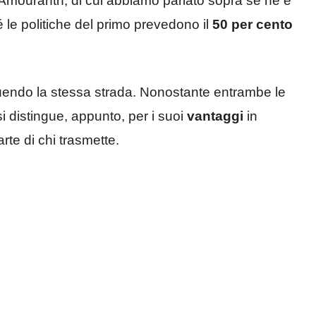
Amouranth, di cui abbiamo parlato sopra se ne è
 le politiche del primo prevedono il
50 per cento
endo la stessa strada. Nonostante entrambe le
i distingue, appunto, per i suoi
vantaggi
in
rte di chi trasmette.