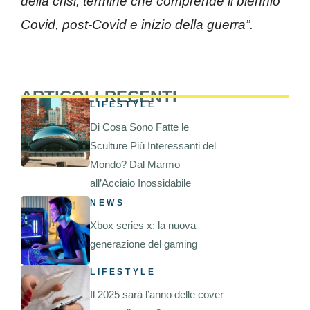
della crisi, termine che comprende il biennio
Covid, post-Covid e inizio della guerra”.
ARTICOLI RECENTI
LIFESTYLE
Di Cosa Sono Fatte le
Sculture Più Interessanti del
Mondo? Dal Marmo
all’Acciaio Inossidabile
NEWS
Xbox series x: la nuova
generazione del gaming
LIFESTYLE
Il 2025 sarà l’anno delle cover