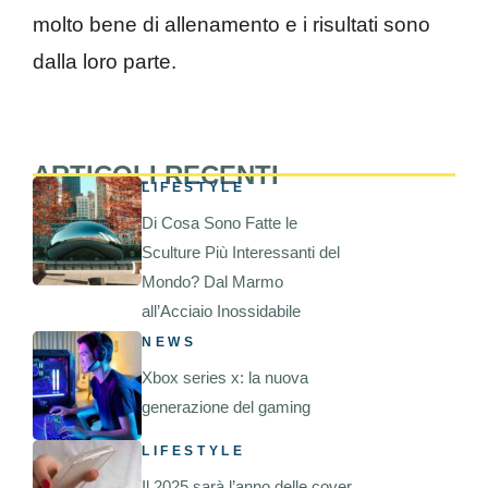
molto bene di allenamento e i risultati sono
dalla loro parte.
ARTICOLI RECENTI
LIFESTYLE
Di Cosa Sono Fatte le
Sculture Più Interessanti del
Mondo? Dal Marmo
all’Acciaio Inossidabile
NEWS
Xbox series x: la nuova
generazione del gaming
LIFESTYLE
Il 2025 sarà l’anno delle cover