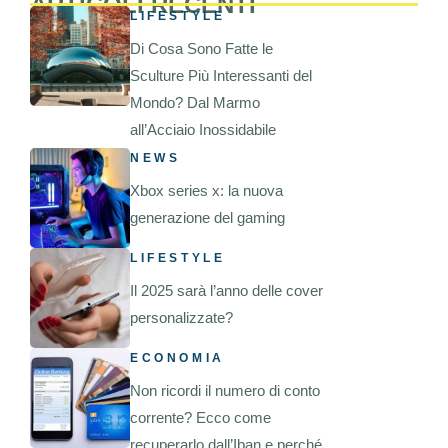
ARTICOLI RECENTI
LIFESTYLE
Di Cosa Sono Fatte le
Sculture Più Interessanti del
Mondo? Dal Marmo
all’Acciaio Inossidabile
NEWS
Xbox series x: la nuova
generazione del gaming
LIFESTYLE
Il 2025 sarà l’anno delle cover
personalizzate?
ECONOMIA
Non ricordi il numero di conto
corrente? Ecco come
recuperarlo dall’Iban e perché