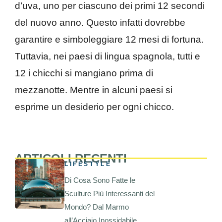
d’uva, uno per ciascuno dei primi 12 secondi
del nuovo anno. Questo infatti dovrebbe
garantire e simboleggiare 12 mesi di fortuna.
Tuttavia, nei paesi di lingua spagnola, tutti e
12 i chicchi si mangiano prima di
mezzanotte. Mentre in alcuni paesi si
esprime un desiderio per ogni chicco.
ARTICOLI RECENTI
LIFESTYLE
Di Cosa Sono Fatte le
Sculture Più Interessanti del
Mondo? Dal Marmo
all’Acciaio Inossidabile