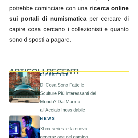
potrebbe cominciare con una
ricerca online
sui portali di numismatica
per cercare di
capire cosa cercano i collezionisti e quanto
sono disposti a pagare.
ARTICOLI RECENTI
LIFESTYLE
Di Cosa Sono Fatte le
Sculture Più Interessanti del
Mondo? Dal Marmo
all’Acciaio Inossidabile
NEWS
Xbox series x: la nuova
generazione del gaming