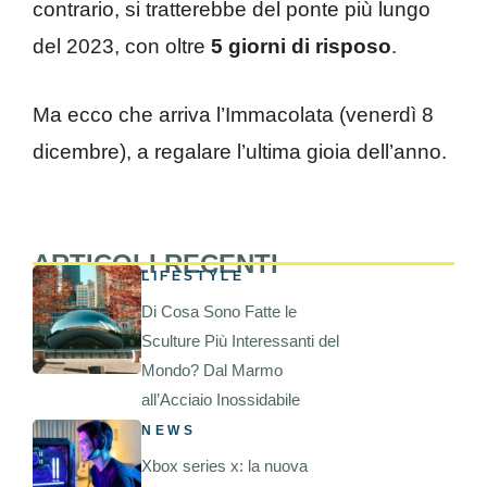
contrario, si tratterebbe del ponte più lungo
del 2023, con oltre
5 giorni di risposo
.
Ma ecco che arriva l’Immacolata (venerdì 8
dicembre), a regalare l’ultima gioia dell’anno.
ARTICOLI RECENTI
LIFESTYLE
Di Cosa Sono Fatte le
Sculture Più Interessanti del
Mondo? Dal Marmo
all’Acciaio Inossidabile
NEWS
Xbox series x: la nuova