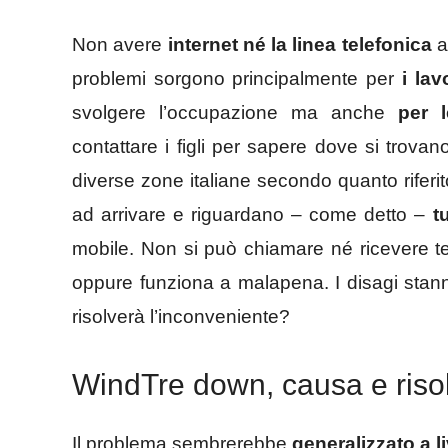
Non avere
internet né la linea telefonica
a
problemi sorgono principalmente per
i lavo
svolgere l’occupazione ma anche
per l
contattare i figli per sapere dove si trovan
diverse zone italiane secondo quanto riferi
ad arrivare e riguardano – come detto –
t
mobile. Non si può chiamare né ricevere t
oppure funziona a malapena. I disagi st
risolverà l’inconveniente?
WindTre down, causa e riso
Il problema sembrerebbe
generalizzato a li